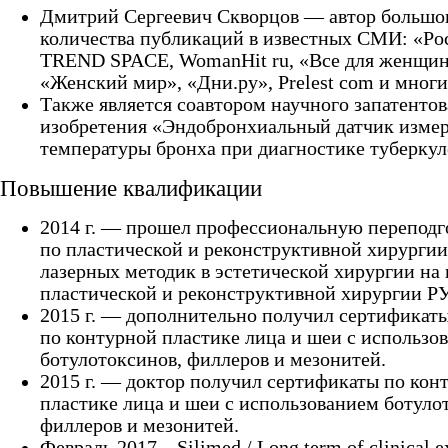
Дмитрий Сергеевич Скворцов — автор большо
количества публикаций в известных СМИ: «Рос
TREND SPACE, WomanHit ru, «Все для женщин
«Женский мир», «Дни.ру», Prelest com и многи
Также является соавтором научного запатенто
изобретения «Эндобронхиальный датчик изме
температуры бронха при диагностике туберкул
Повышение квалификации
2014 г. — прошел профессиональную переподг
по пластической и реконструктивной хирургии
лазерных методик в эстетической хирургии на
пластической и реконструктивной хирургии Р
2015 г. — дополнительно получил сертификат
по контурной пластике лица и шеи с использо
ботулотоксинов, филлеров и мезонитей.
2015 г. — доктор получил сертификаты по кон
пластике лица и шеи с использованием ботуло
филлеров и мезонитей.
Февраль 2017 – Silimed / Long term of clinical e