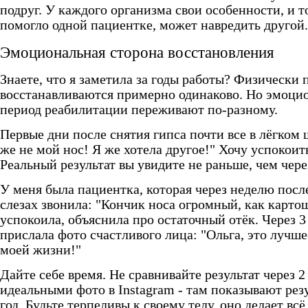
подруг. У каждого организма свои особенности, и то
помогло одной пациентке, может навредить другой.
Эмоциональная сторона восстановления
Знаете, что я заметила за годы работы? Физически
восстанавливаются примерно одинаково. Но эмоци
период реабилитации переживают по-разному.
Первые дни после снятия гипса почти все в лёгком 
же не мой нос! Я же хотела другое!" Хочу успокоить
Реальный результат вы увидите не раньше, чем чере
У меня была пациентка, которая через неделю посл
слезах звонила: "Кончик носа огромный, как картош
успокоила, объяснила про остаточный отёк. Через 3
прислала фото счастливого лица: "Ольга, это лучш
моей жизни!"
Дайте себе время. Не сравнивайте результат через 2
идеальными фото в Instagram - там показывают резу
год. Будьте терпеливы к своему телу, оно делает всё