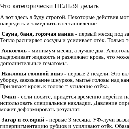
Что категорически НЕЛЬЗЯ делать
А вот здесь я буду строгой. Некоторые действия мог
навредить и замедлить восстановление:
Сауна, баня, горячая ванна
- первый месяц под з
Тепло расширяет сосуды и усиливает отёк. Только 
Алкоголь
- минимум месяц, а лучше два. Алкогол
задерживает жидкость и разжижает кровь, что може
дополнительные гематомы.
Наклоны головой вниз
- первые 2 недели. Это вк
уборку, завязывание шнурков, мытьё головы над ва
Приливает кровь к голове = усиление отёка.
Очки
- если носите, придётся временно перейти н
использовать специальные накладки. Давление опр
может деформировать результат.
Загар и солярий
- первые 3 месяца. УФ-лучи выз
гиперпигментацию рубцов и усиливают отёк. Обяз