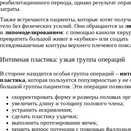
реабилитационного периода, однако результат опра
затраты.
Также встречаются пациенты, которые хотят получ
тело без физических усилий. Они обращаются за
л
и
липомоделированием
: с помощью канюли хиру
превратить большой живот в «кубики» или создать
псевдомышечные контуры верхнего плечевого пояс
Интимная пластика: узкая группа операций
В стороне находится особая группа операций –
инт
пластика
, которая пользуется популярностью у не
большой группы пациентов. Эти операции позволя
скорректировать форму и размеры половых орг
увеличить длину и толщину полового члена;
устранить искривления;
сделать пластику уздечки;
выполнить протезирование яичек;
решить вопрос потенции с помощью фаллоэндо