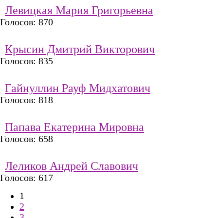
Левицкая Мария Григорьевна
Голосов: 870
Крысин Дмитрий Викторович
Голосов: 835
Гайнуллин Рауф Мидхатович
Голосов: 818
Папава Екатерина Мировна
Голосов: 658
Леликов Андрей Славович
Голосов: 617
1
Страницы
2
3