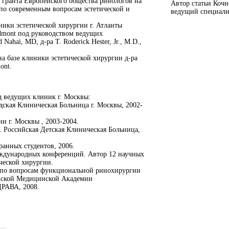
 гранта Европейского общества ринологов на
Автор статьи Кочн
по современным вопросам эстетической и
ведущий специалис
ники эстетической хирургии г. Атланты
edmont под руководством ведущих
ahai, MD, д-ра T. Roderick Hester, Jr., M.D.,
на базе клиники эстетической хирургии д-ра
ont.
д ведущих клиник г. Москвы:
дская Клиническая Больница г. Москвы, 2002-
и г. Москвы , 2003-2004.
 Российская Детская Клиническая Больница,
анных студентов, 2006.
еждународных конференций. Автор 12 научных
ической хирургии.
а по вопросам функциональной ринохирургии
йской Медицинской Академии
РАВА, 2008.