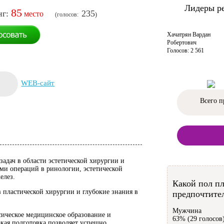
Лидеры р
85
235
Хачатрян Вардан
Робертович
Голосов: 2 561
WEB-сайт
Всего п
адач в области эстетической хирургии и
ми операций в ринологии, эстетической
елез.
Какой пол пл
 пластической хирургии и глубокие знания в
предпочтител
Мужчина
ическое медицинское образование и
63% (29 голосов
кая подготовка позволяет успешно