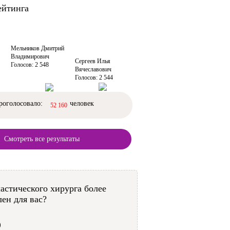
ейтинга
Мельников Дмитрий
Владимирович
Сергеев Илья
Голосов: 2 548
Вячеславович
Голосов: 2 544
роголосовало:
человек
52 160
Смотреть все результаты
астического хирурга более
ен для вас?
)