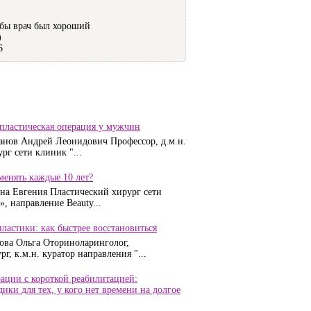
бы врач был хороший
)
6
 пластическая операция у мужчин
анов Андрей Леонидович Профессор, д.м.н.
рг сети клиник "...
енять каждые 10 лет?
на Евгения Пластический хирург сети
, направление Beauty...
ластики: как быстрее восстановиться
ова Ольга Оториноларинголог,
г, к.м.н. куратор направления "...
ации с короткой реабилитацией:
ики для тех, у кого нет времени на долгое