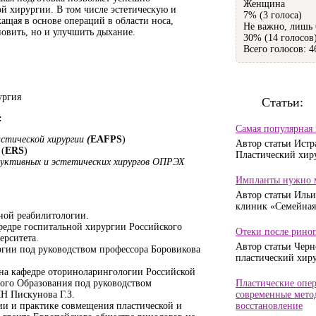
Женщина
ой хирургии. В том числе эстетическую и
7% (3 голоса)
ащая в основе операций в области носа,
Не важно, лишь 
новить, но и улучшить дыхание.
30% (14 голосов
Всего голосов: 4
ургия
Статьи:
:
Самая популярная
астической хирургии
(
EAFPS
)
Автор статьи Истр
(
ERS
)
Пластический хиру
руктивных и эстетических хирургов ОПРЭХ
Импланты нужно м
Автор статьи Ильи
клиник «Семейная»
ной реабилитологии.
федре госпитальной хирургии Российского
Отеки после риноп
ерситета.
Автор статьи Черн
ргии под руководством профессора Боровикова
пластический хирур
на кафедре оториноларингологии Российской
го Образования под руководством
Пластические опер
Н Пискунова Г.З.
современные метод
рии и практике совмещения пластической и
восстановление