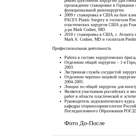
реконструктивной хирургии удостоена
прохождение стажировки в Германии 
функциональной ринохирургии.
2009 г стажировка в США на базе кли
PACES Plastic Surgery и госпиталя Pi
пластических хирургов США д-ра Foad N
д-ра Mark Codner, MD.
2010 г стажировка в США, г. Атланта 
Mark A. Codner, MD и госпиталя Piedm
Профессиональная деятельность
Работа в составе хирургических брига
Отделение общей хирургии – 1-я Горо
2003.
Экстренная служба сосудистой хирурги
Отделение черепно-лицевой хирургии.
2004-2005.
Лекции по общей хирургии для иностр
Является участником российских и м
работ в области пластической и эстет
Руководитель эндоскопического курс
кафедры оториноларингологии Росси
Последипломного Образования РОСЗД
Фото До-После