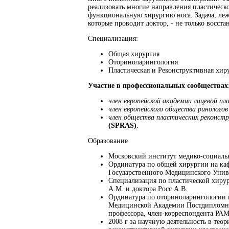
реализовать многие направления пластическ
функциональную хирургию носа. Задача, леж
которые проводит доктор, - не только восста
Cпециализация:
Общая хирургия
Оториноларингология
Пластическая и Реконструктивная хир
Участие в профессиональных сообществах
член европейской академии лицевой пл
член европейского общества ринологов
член общества пластических реконст
(
SPRAS)
.
Образование
Московский институт медико-социаль
Ординатура по общей хирургии на ка
Государственного Медицинского Унив
Специализация по пластической хиру
А.М. и доктора Росс А.В.
Ординатура по оториноларингологии 
Медицинской Академии Постдипломно
профессора, член-корреспондента РАМ
2008 г за научную деятельность в тео