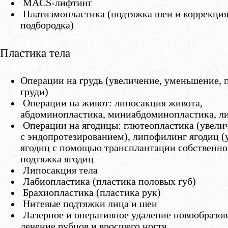
MACS-лифтинг
Платизмопластика (подтяжка шеи и коррекция
подбородка)
Пластика тела
Операции на грудь (увеличение, уменьшение, 
груди)
Операции на живот: липосакция живота,
абдоминопластика, миниабдоминопластика, л
Операции на ягодицы: глютеопластика (увели
с эндопротезированием), липофилинг ягодиц (
ягодиц с помощью трансплантации собственно
подтяжка ягодиц
Липосакция тела
Лабиопластика (пластика половых губ)
Брахиопластика (пластика рук)
Нитевые подтяжки лица и шеи
Лазерное и оперативное удаление новообразо
лечение рубцов и вросшего ногтя.