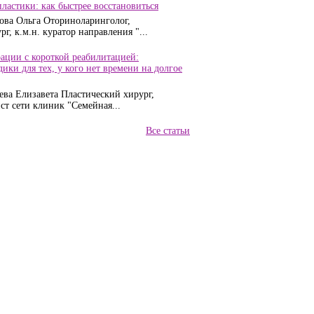
ластики: как быстрее восстановиться
ова Ольга Оториноларинголог,
г, к.м.н. куратор направления "...
ации с короткой реабилитацией:
ики для тех, у кого нет времени на долгое
ева Елизавета Пластический хирург,
т сети клиник "Семейная...
Все статьи