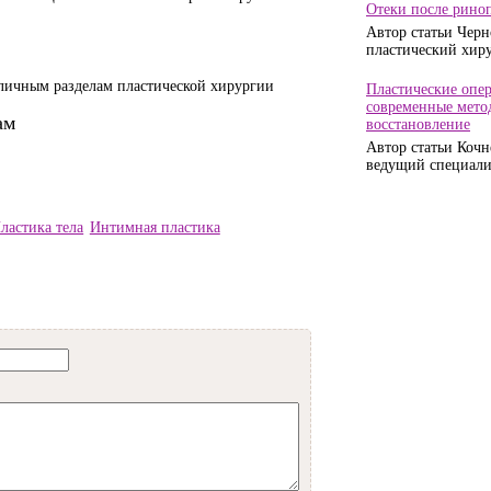
Отеки после риноп
Автор статьи Черн
пластический хирур
зличным разделам пластической хирургии
Пластические опер
современные метод
ам
восстановление
Автор статьи Кочн
ведущий специалис
ластика тела
Интимная пластика