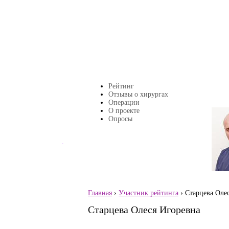
Перейти к основному содержанию
Рейтинг
Главное меню
Отзывы о хирургах
Операции
О проекте
Страницы
Опросы
.
Главная
›
Участник рейтинга
› Старцева Оле
Вы здесь
Старцева Олеся Игоревна