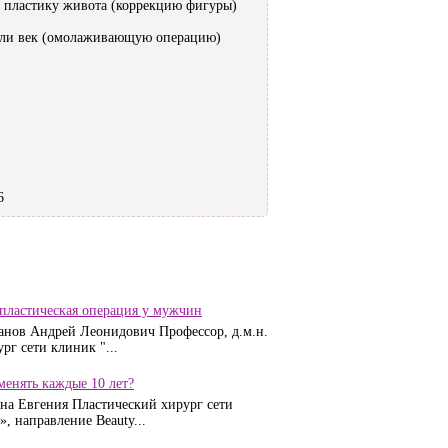
 пластику живота (коррекцию фигуры)
или век (омолаживающую операцию)
6
 пластическая операция у мужчин
анов Андрей Леонидович Профессор, д.м.н.
рг сети клиник "...
енять каждые 10 лет?
на Евгения Пластический хирург сети
, направление Beauty...