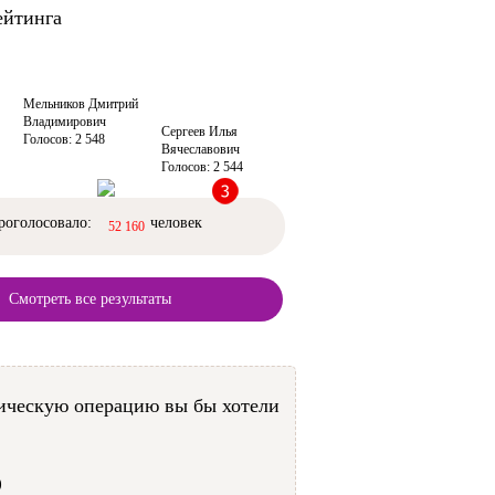
ейтинга
Мельников Дмитрий
Владимирович
Сергеев Илья
Голосов: 2 548
Вячеславович
Голосов: 2 544
роголосовало:
человек
52 160
Смотреть все результаты
ическую операцию вы бы хотели
)