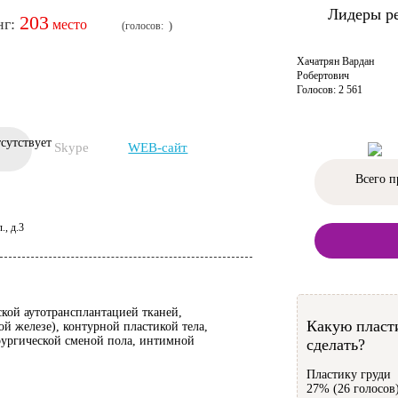
Лидеры р
203
Хачатрян Вардан
Робертович
Голосов: 2 561
Skype
WEB-сайт
Всего п
., д.3
кой аутотрансплантацией тканей,
Какую пласт
й железе), контурной пластикой тела,
рургической сменой пола, интимной
сделать?
Пластику груди
27% (26 голосов