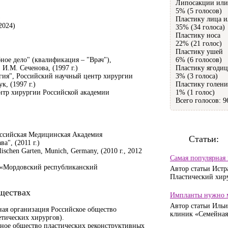
Липосакции или
5% (5 голосов)
)
Пластику лица 
2024)
35% (34 голоса)
Пластику носа
22% (21 голос)
Пластику ушей
6% (6 голосов)
ное дело" (квалификация – "Врач"),
Пластику ягодиц
И.М. Сеченова, (1997 г.)
3% (3 голоса)
гия", Российский научный центр хирургии
Пластику голени
, (1997 г.)
1% (1 голос)
нтр хирургии Российской академии
Всего голосов: 9
ссийская Медицинская Академия
Статьи:
а", (2011 г.)
lischen Garten, Munich, Germany, (2010 г., 2012
Самая популярная
 «Мордовский республиканский
Автор статьи Истр
Пластический хиру
ществах
Импланты нужно м
Автор статьи Ильи
я организация Российское общество
клиник «Семейная»
етических хирургов).
дное общество пластических реконструктивных