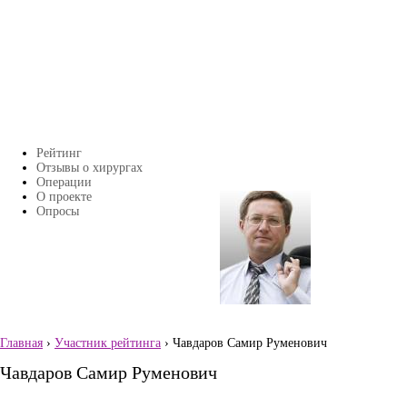
Перейти к основному содержанию
Рейтинг
Главное меню
Отзывы о хирургах
Операции
О проекте
Страницы
Опросы
Главная
›
Участник рейтинга
› Чавдаров Самир Руменович
Вы здесь
Чавдаров Самир Руменович