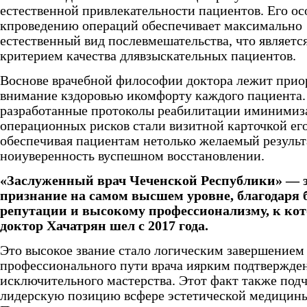
естественной привлекательности пациентов. Его о
кпроведению операций обеспечивает максимально
естественный вид послевмешательства, что являет
критерием качества длявзыскательных пациентов.
Воснове врачебной философии доктора лежит прио
внимание кздоровью икомфорту каждого пациента.
разработанные протоколы реабилитации иминимиз
операционных рисков стали визитной карточкой ег
обеспечивая пациентам нетолько желаемый результ
ноиуверенность вуспешном восстановлении.
«Заслуженный врач Чеченской Республики» — 
признание на самом высшем уровне, благодаря 
репутации и высокому профессионализму, к ко
доктор Хачатрян шел с 2017 года.
Это высокое звание стало логическим завершением
профессионального пути врача иярким подтвержде
исключительного мастерства. Этот факт также подч
лидерскую позицию всфере эстетической медицин